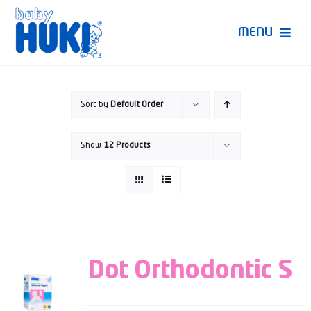
Skip
to
MENU
content
Produk Huki
Sort by
Default Order
Ruang Bunda Pintar
Show
12 Products
Bincang Ahli
Video
Dot Orthodontic S