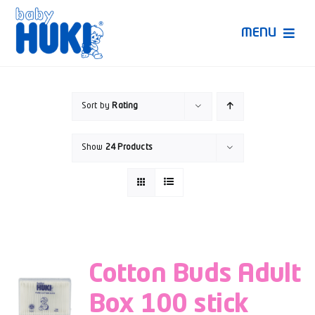
Skip
to
MENU
content
Produk Huki
Sort by
Rating
Ruang Bunda Pintar
Show
24 Products
Bincang Ahli
Video
Cotton Buds Adult
Box 100 stick