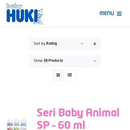
Skip
to
MENU
content
Produk Huki
Sort by
Rating
Ruang Bunda Pintar
Show
36 Products
Bincang Ahli
Video
Seri Baby Animal
SP – 60 ml