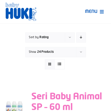
Skip
to
MENU
content
Produk Huki
Sort by
Rating
Ruang Bunda Pintar
Show
24 Products
Bincang Ahli
Video
Seri Baby Animal
SP – 60 ml