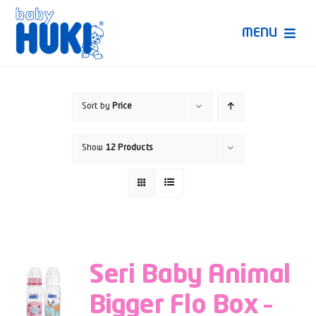
Skip
to
MENU
content
Produk Huki
Sort by
Price
Ruang Bunda Pintar
Show
12 Products
Bincang Ahli
Video
Seri Baby Animal
Bigger Flo Box –