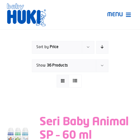
Skip
to
MENU
content
Produk Huki
Sort by
Price
Ruang Bunda Pintar
Show
36 Products
Bincang Ahli
Video
Seri Baby Animal
SP – 60 ml