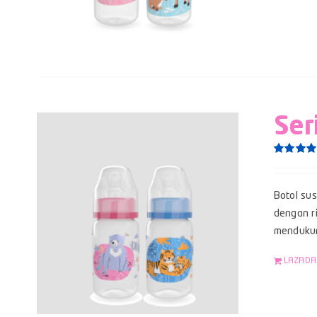
Ser
Rated
5.0
out of 5
Botol su
dengan ri
mendukun
LAZADA