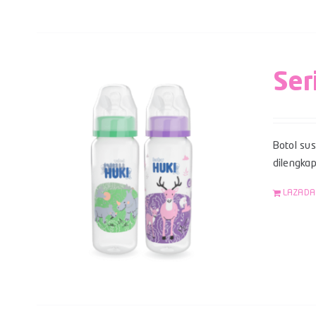
Ser
Botol su
dilengka
LAZADA