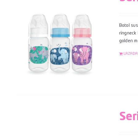
Botol su
ringneck
golden mo
LAZADA
Ser