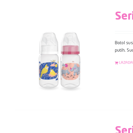
Ser
Botol su
putih. S
LAZADA
Ser