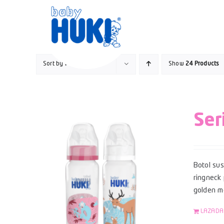
Skip
to
content
Sort by
Price
Show
24 Products
Ser
Botol su
ringneck 
golden mo
LAZADA