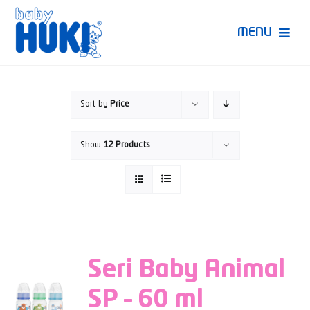
Skip
to
MENU
content
Produk Huki
Sort by
Price
Ruang Bunda Pintar
Show
12 Products
Bincang Ahli
Video
Seri Baby Animal
SP – 60 ml