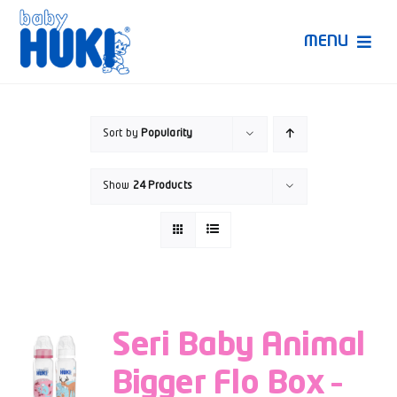
Skip
to
MENU
content
Produk Huki
Sort by
Popularity
Ruang Bunda Pintar
Show
24 Products
Bincang Ahli
Video
Seri Baby Animal
Bigger Flo Box –