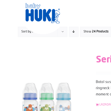
Skip
to
content
Sort by
Popularity
Show
24 Products
Ser
Botol su
ringneck
moment di
LAZADA