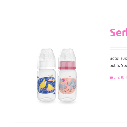
Ser
Botol su
putih. S
LAZADA