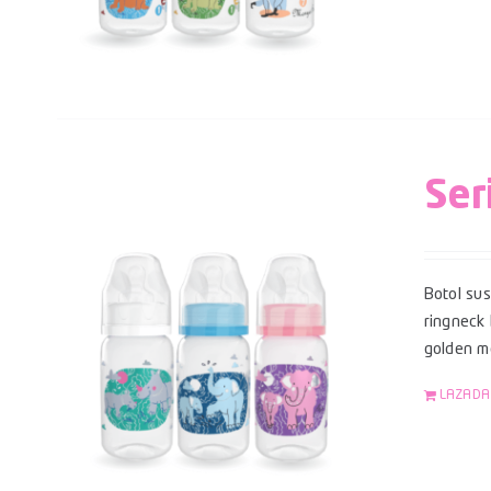
Ser
Botol su
ringneck
golden mo
LAZADA