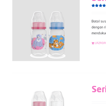
Rated
5.0
out of 5
Botol su
dengan ri
mendukun
LAZADA
Ser