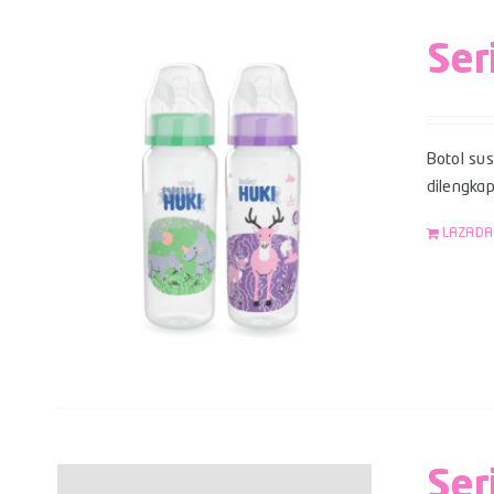
Ser
Botol su
dilengka
LAZADA
Ser