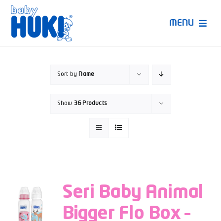
Skip
to
MENU
content
Produk Huki
Sort by
Name
Ruang Bunda Pintar
Show
36 Products
Bincang Ahli
Video
Seri Baby Animal
Bigger Flo Box –