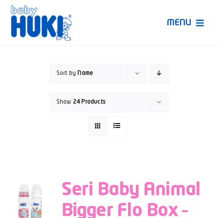
Skip
to
MENU
content
Produk Huki
Sort by
Name
Ruang Bunda Pintar
Show
24 Products
Bincang Ahli
Video
Seri Baby Animal
Bigger Flo Box –