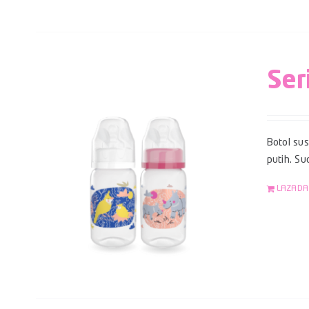
Ser
Botol su
putih. S
LAZADA