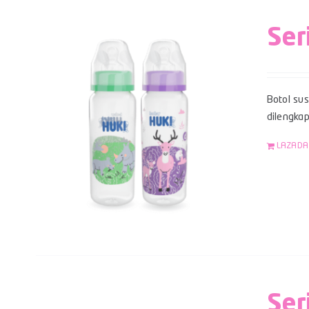
Ser
Botol su
dilengka
LAZADA
Ser