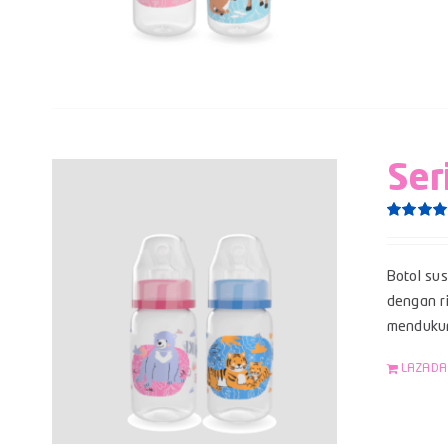
Ser
Rated
5.0
out of 5
Botol su
dengan ri
mendukun
LAZADA