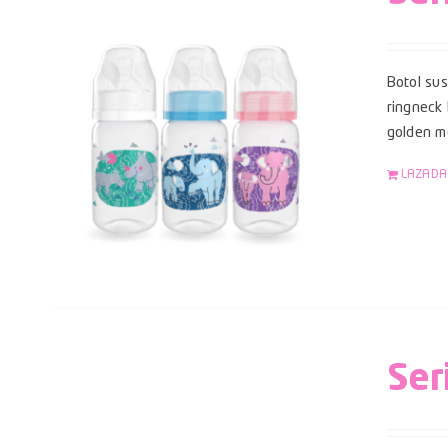
Botol su
ringneck
golden mo
LAZADA
Ser