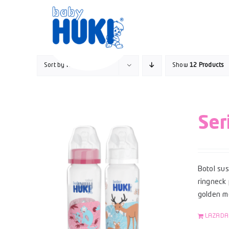
Skip
to
content
Sort by
Name
Show
12 Products
Ser
Botol su
ringneck 
golden mo
LAZADA