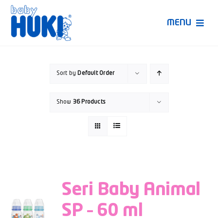
Skip
to
MENU
content
Produk Huki
Sort by
Default Order
Ruang Bunda Pintar
Show
36 Products
Bincang Ahli
Video
Seri Baby Animal
SP – 60 ml