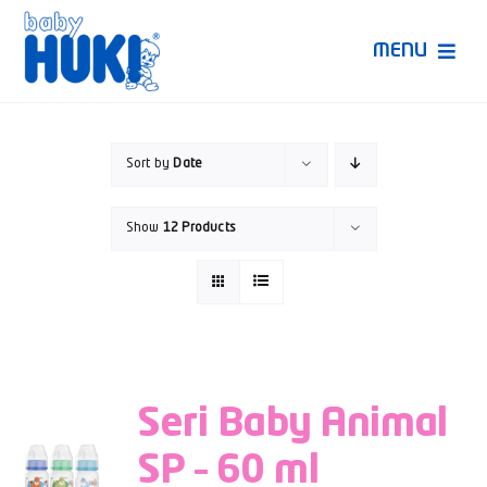
Skip
to
MENU
content
Produk Huki
Sort by
Date
Ruang Bunda Pintar
Show
12 Products
Bincang Ahli
Video
Seri Baby Animal
SP – 60 ml