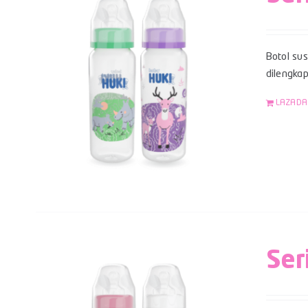
Botol su
dilengka
LAZADA
Ser