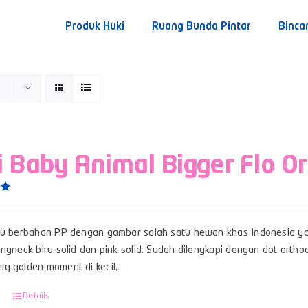
Produk Huki
Ruang Bunda Pintar
Binca
i Baby Animal Bigger Flo O
0
su berbahan PP dengan gambar salah satu hewan khas Indonesia ya
ngneck biru solid dan pink solid. Sudah dilengkapi dengan dot ortho
g golden moment di kecil.
Details