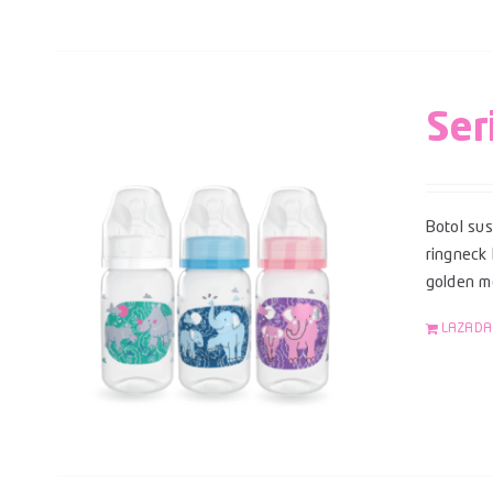
Ser
Botol su
ringneck
golden mo
LAZADA