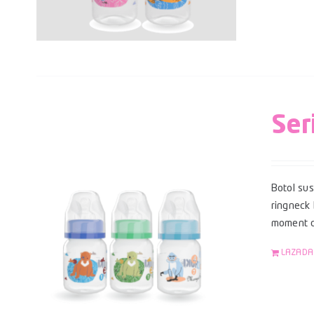
Ser
Botol su
ringneck
moment di
LAZADA