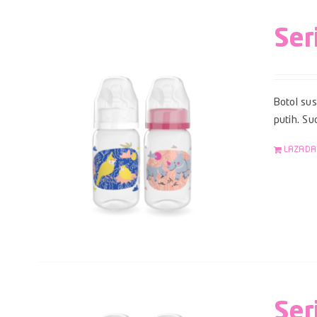
Ser
Botol su
putih. S
LAZADA
Ser