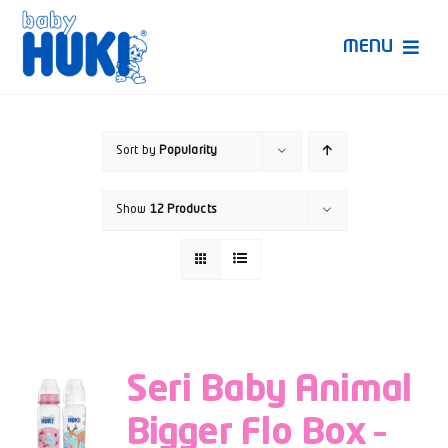
Skip
to
MENU
content
Produk Huki
Sort by
Popularity
Ruang Bunda Pintar
Show
12 Products
Bincang Ahli
Video
Seri Baby Animal
Bigger Flo Box –