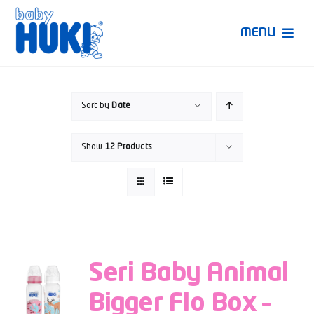
Skip
to
MENU
content
Produk Huki
Sort by
Date
Ruang Bunda Pintar
Show
12 Products
Bincang Ahli
Video
Seri Baby Animal
Bigger Flo Box –