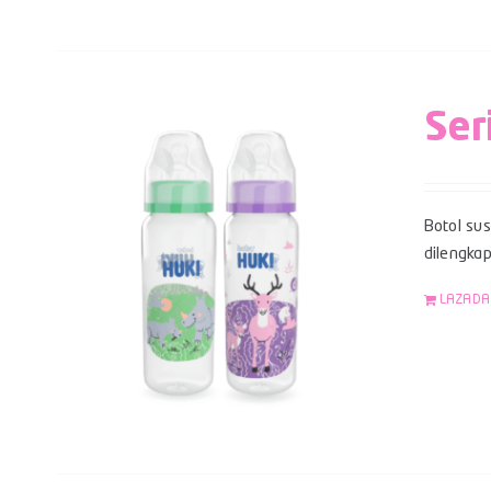
Ser
Botol su
dilengka
LAZADA