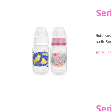
Ser
Botol su
putih. S
LAZADA
Ser