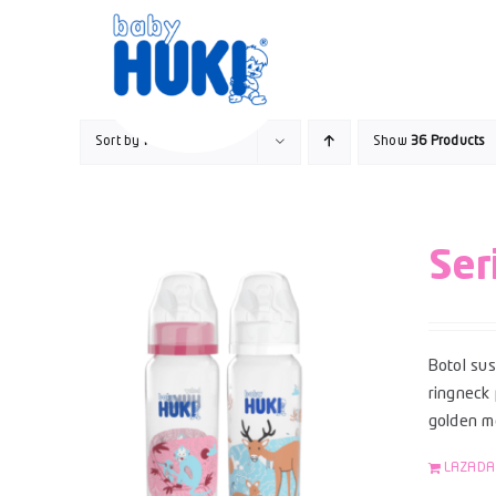
Skip
to
content
Sort by
Price
Show
36 Products
Ser
Botol su
ringneck 
golden mo
LAZADA