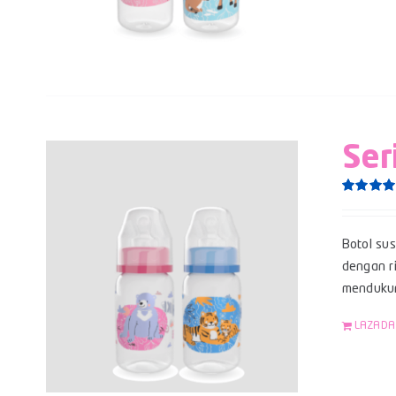
Ser
Rated
5.0
out of 5
Botol su
dengan ri
mendukun
LAZADA