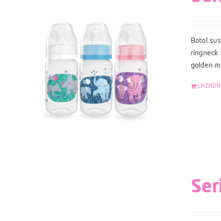
Botol su
ringneck
golden mo
LAZADA
Ser