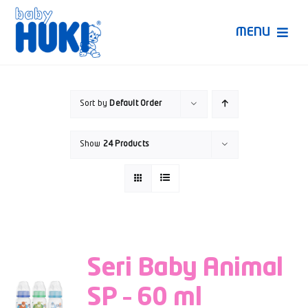
Skip
to
MENU
content
Produk Huki
Sort by
Default Order
Ruang Bunda Pintar
Show
24 Products
Bincang Ahli
Video
Seri Baby Animal
SP – 60 ml