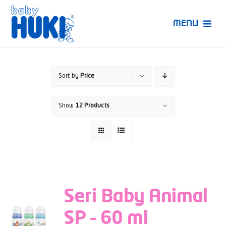
Skip
to
MENU
content
Produk Huki
Sort by
Price
Ruang Bunda Pintar
Show
12 Products
Bincang Ahli
Video
Seri Baby Animal
SP – 60 ml