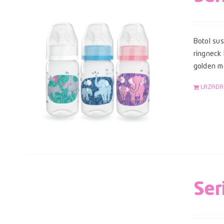
Botol su
ringneck
golden mo
LAZADA
Ser