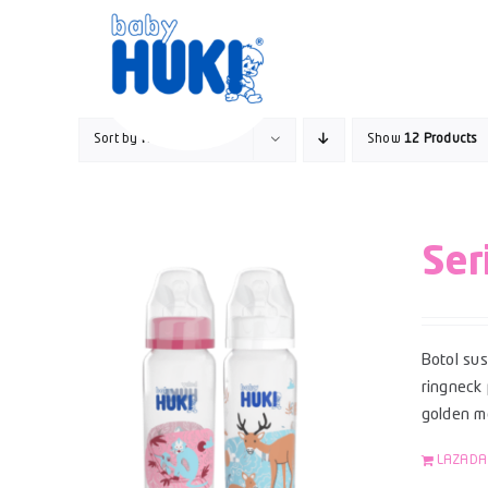
Skip
to
content
Sort by
Name
Show
12 Products
Ser
Botol su
ringneck 
golden mo
LAZADA