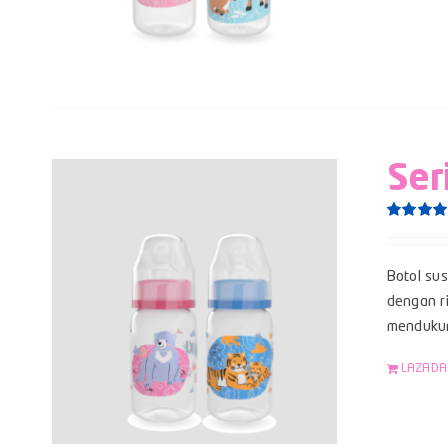
Ser
Rated
5.0
out of 5
Botol su
dengan ri
mendukun
LAZADA