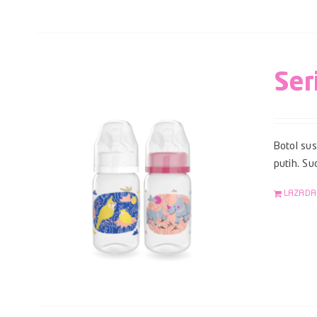
Ser
Botol su
putih. S
LAZADA