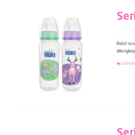
Ser
Botol su
dilengka
LAZADA
Ser