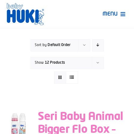
Skip
to
MENU
content
Produk Huki
Sort by
Default Order
Ruang Bunda Pintar
Show
12 Products
Bincang Ahli
Video
Seri Baby Animal
Bigger Flo Box –