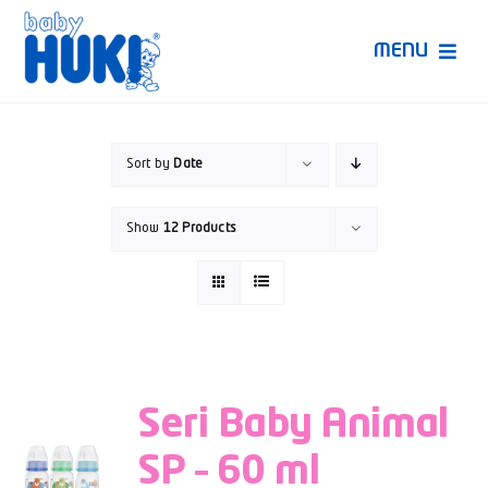
Skip
to
MENU
content
Produk Huki
Sort by
Date
Ruang Bunda Pintar
Show
12 Products
Bincang Ahli
Video
Seri Baby Animal
SP – 60 ml