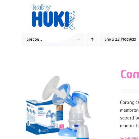
Skip
to
content
Sort by
Default Order
Show
12 Products
Com
Corong te
membran s
seperti 
manual t
SHOPEE