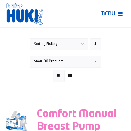
Skip
to
MENU
content
Produk Huki
Sort by
Rating
Ruang Bunda Pintar
Show
36 Products
Bincang Ahli
Video
Comfort Manual
Breast Pump