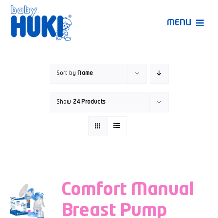
Skip
to
MENU
content
Produk Huki
Sort by
Name
Ruang Bunda Pintar
Show
24 Products
Bincang Ahli
Video
Comfort Manual
Breast Pump