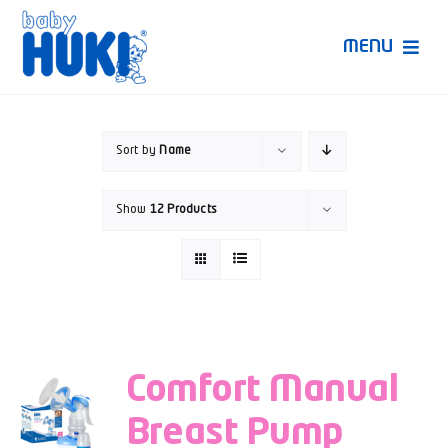
Skip
to
MENU
content
Produk Huki
Sort by
Name
Ruang Bunda Pintar
Show
12 Products
Bincang Ahli
Video
Comfort Manual
Breast Pump