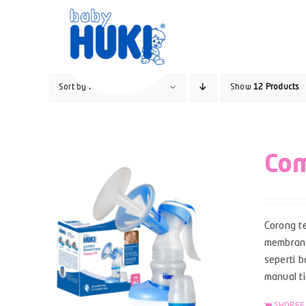
Skip
to
content
Sort by
Name
Show
12 Products
Com
Corong te
membran s
seperti 
manual t
SHOPEE