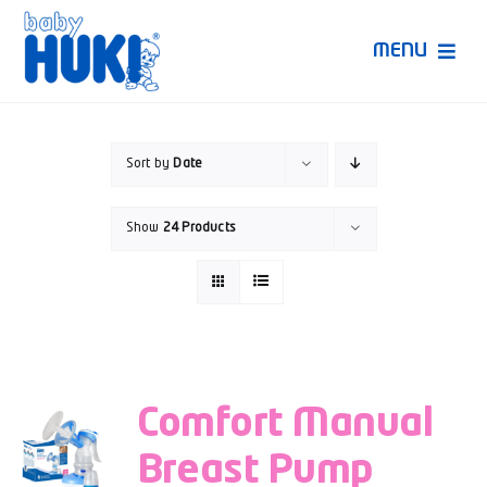
Skip
to
MENU
content
Produk Huki
Sort by
Date
Ruang Bunda Pintar
Show
24 Products
Bincang Ahli
Video
Comfort Manual
Breast Pump