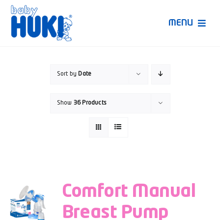
Skip
to
MENU
content
Produk Huki
Sort by
Date
Ruang Bunda Pintar
Show
36 Products
Bincang Ahli
Video
Comfort Manual
Breast Pump