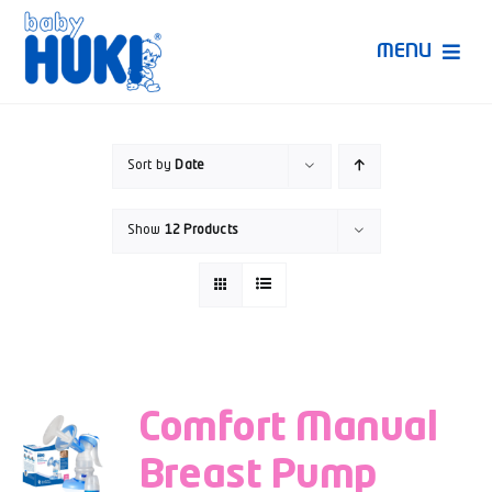
Skip
to
MENU
content
Produk Huki
Sort by
Date
Ruang Bunda Pintar
Show
12 Products
Bincang Ahli
Video
Comfort Manual
Breast Pump