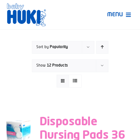
Skip
to
MENU
content
Produk Huki
Sort by
Popularity
Ruang Bunda Pintar
Show
12 Products
Bincang Ahli
Video
Disposable
Nursing Pads 36