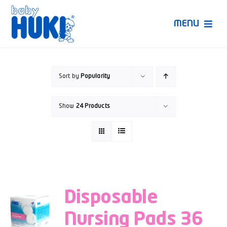
Skip
to
MENU
content
Produk Huki
Sort by
Popularity
Ruang Bunda Pintar
Show
24 Products
Bincang Ahli
Video
Disposable
Nursing Pads 36