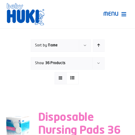
Skip
to
MENU
content
Produk Huki
Sort by
Name
Ruang Bunda Pintar
Show
36 Products
Bincang Ahli
Video
Disposable
Nursing Pads 36