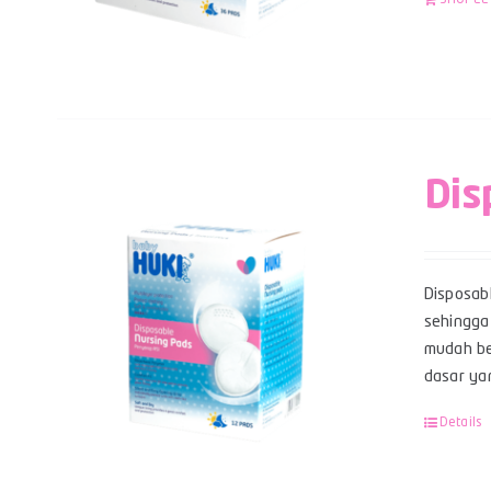
Dis
Disposab
sehingga
mudah be
dasar yan
Details