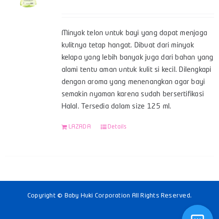
Minyak telon untuk bayi yang dapat menjaga
kulitnya tetap hangat. Dibuat dari minyak
kelapa yang lebih banyak juga dari bahan yang
alami tentu aman untuk kulit si kecil. Dilengkapi
dengan aroma yang menenangkan agar bayi
semakin nyaman karena sudah bersertifikasi
Halal. Tersedia dalam size 125 ml.
LAZADA
Details
Copyright © Baby Huki Corporation All Rights Reserved.