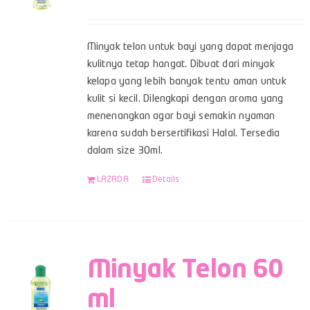
Minyak telon untuk bayi yang dapat menjaga
kulitnya tetap hangat. Dibuat dari minyak
kelapa yang lebih banyak tentu aman untuk
kulit si kecil. Dilengkapi dengan aroma yang
menenangkan agar bayi semakin nyaman
karena sudah bersertifikasi Halal. Tersedia
dalam size 30ml.
LAZADA
Details
Minyak Telon 60
ml