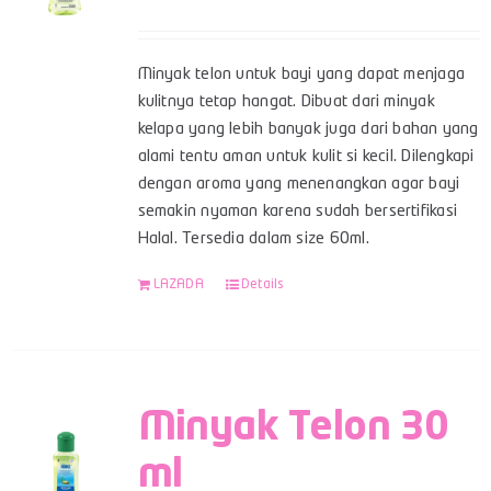
Minyak telon untuk bayi yang dapat menjaga
kulitnya tetap hangat. Dibuat dari minyak
kelapa yang lebih banyak juga dari bahan yang
alami tentu aman untuk kulit si kecil. Dilengkapi
dengan aroma yang menenangkan agar bayi
semakin nyaman karena sudah bersertifikasi
Halal. Tersedia dalam size 60ml.
LAZADA
Details
Minyak Telon 30
ml