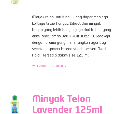
Minyak telon untuk bayi yang dapat menjaga
kulitnya tetap hangat. Dibuat dari minyak
kelapa yang lebih banyak juga dari bahan yang
alami tentu aman untuk kulit si kecil. Dilengkapi
dengan aroma yang menenangkan agar bayi
semakin nyaman karena sudah bersertifikasi
Halal. Tersedia dalam size 125 ml.
LAZADA
Details
Minyak Telon
Lavender 125ml