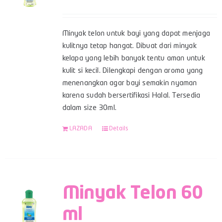
Minyak telon untuk bayi yang dapat menjaga
kulitnya tetap hangat. Dibuat dari minyak
kelapa yang lebih banyak tentu aman untuk
kulit si kecil. Dilengkapi dengan aroma yang
menenangkan agar bayi semakin nyaman
karena sudah bersertifikasi Halal. Tersedia
dalam size 30ml.
LAZADA
Details
Minyak Telon 60
ml