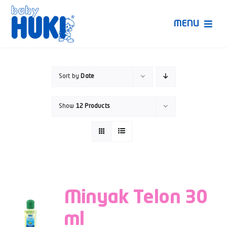
Skip
to
MENU
content
Produk Huki
Sort by
Date
Ruang Bunda Pintar
Show
12 Products
Bincang Ahli
Video
Minyak Telon 30
ml