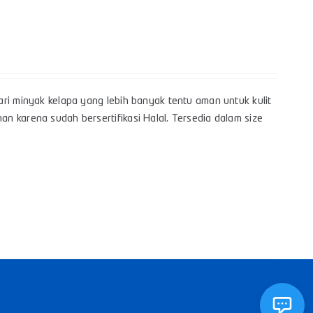
ari minyak kelapa yang lebih banyak tentu aman untuk kulit
n karena sudah bersertifikasi Halal. Tersedia dalam size