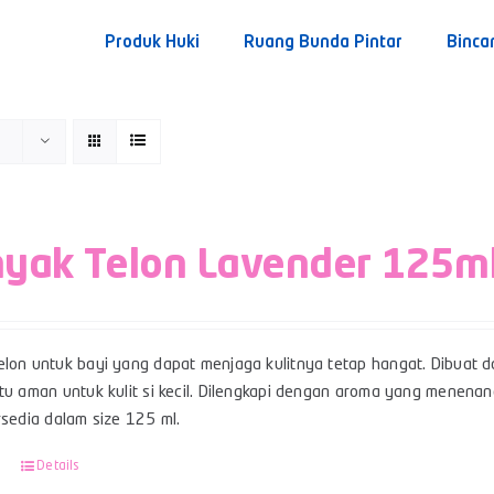
Produk Huki
Ruang Bunda Pintar
Binca
yak Telon Lavender 125m
elon untuk bayi yang dapat menjaga kulitnya tetap hangat. Dibuat d
ntu aman untuk kulit si kecil. Dilengkapi dengan aroma yang menena
rsedia dalam size 125 ml.
Details