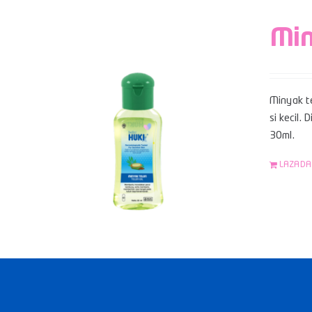
Min
Minyak te
si kecil
30ml.
LAZADA