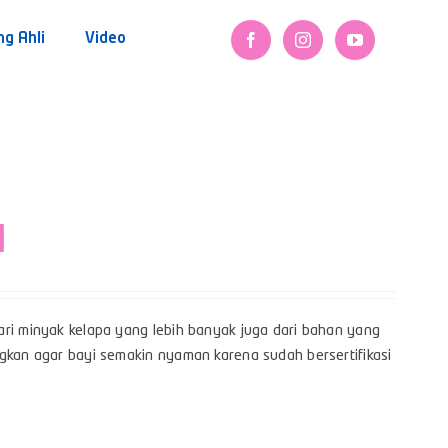
ng Ahli
Video
l
ari minyak kelapa yang lebih banyak juga dari bahan yang
ngkan agar bayi semakin nyaman karena sudah bersertifikasi