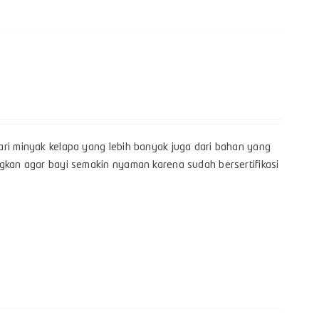
ari minyak kelapa yang lebih banyak juga dari bahan yang
ngkan agar bayi semakin nyaman karena sudah bersertifikasi