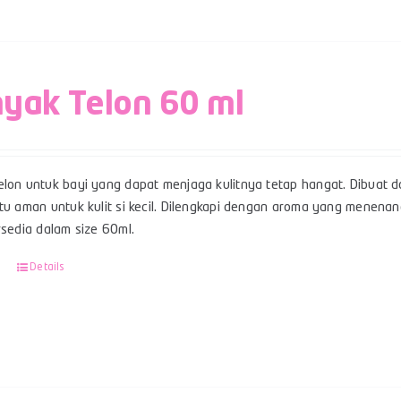
yak Telon 60 ml
elon untuk bayi yang dapat menjaga kulitnya tetap hangat. Dibuat d
ntu aman untuk kulit si kecil. Dilengkapi dengan aroma yang menena
rsedia dalam size 60ml.
Details