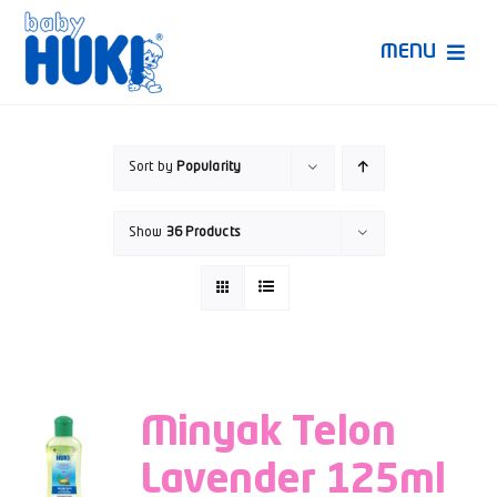
Skip
to
MENU
content
Produk Huki
Sort by
Popularity
Ruang Bunda Pintar
Show
36 Products
Bincang Ahli
Video
Minyak Telon
Lavender 125ml