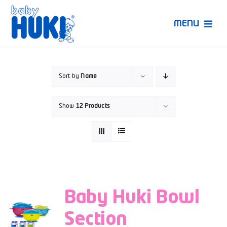
Skip
to
MENU
content
Produk Huki
Sort by
Name
Ruang Bunda Pintar
Show
12 Products
Bincang Ahli
Video
Baby Huki Bowl
Section