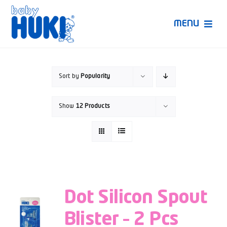
Skip
to
MENU
content
Produk Huki
Sort by
Popularity
Ruang Bunda Pintar
Show
12 Products
Bincang Ahli
Video
Dot Silicon Spout
Blister – 2 Pcs