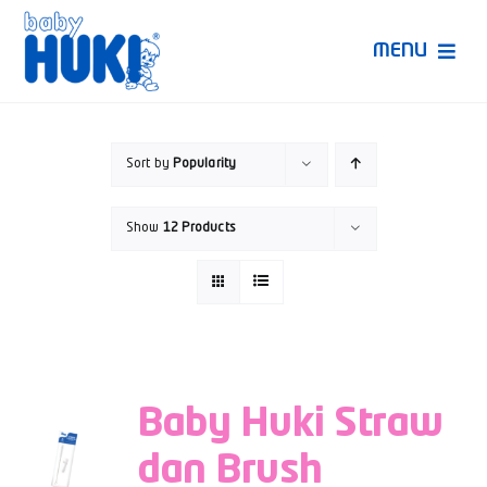
Skip
to
MENU
content
Produk Huki
Sort by
Popularity
Ruang Bunda Pintar
Show
12 Products
Bincang Ahli
Video
Baby Huki Straw
dan Brush