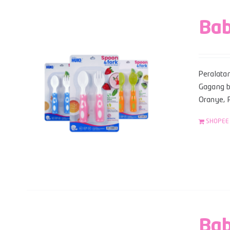
Bab
Peralata
Gagang be
Oranye, P
SHOPEE
Bab