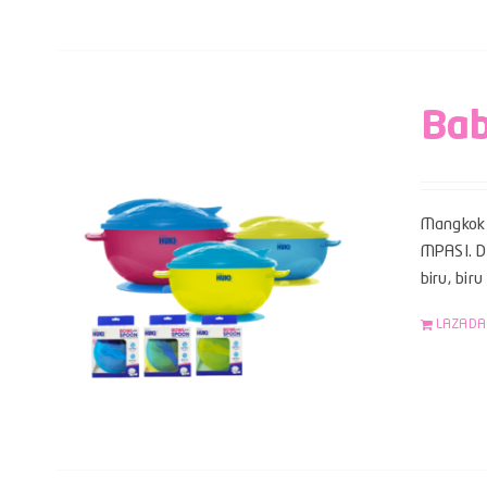
Bab
Mangkok 
MPASI. Da
biru, bir
LAZADA