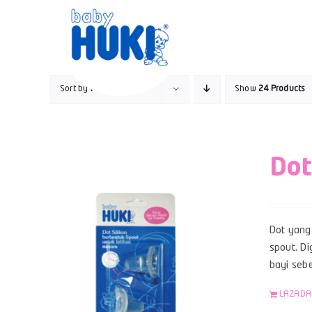
Skip
to
content
Sort by
Popularity
Show
24 Products
Dot
Dot yang 
spout. Di
bayi sebe
LAZADA