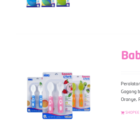
Bab
Peralata
Gagang be
Oranye, P
SHOPEE