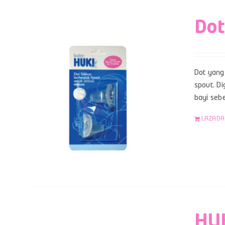
Dot
Dot yang 
spout. Di
bayi sebe
LAZADA
HUK