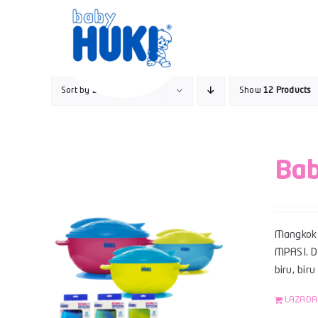
Skip
to
content
Sort by
Default Order
Show
12 Products
Bab
Mangkok 
MPASI. Da
biru, bir
LAZADA