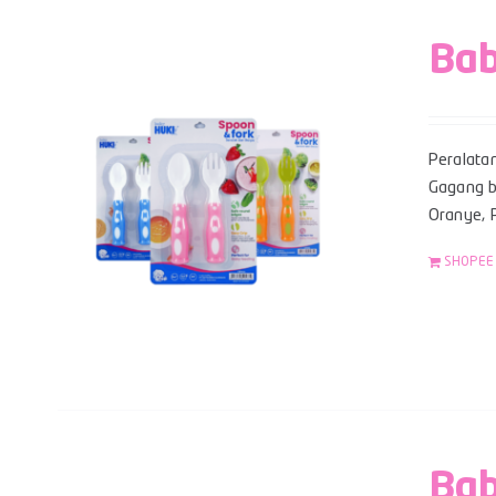
Bab
Peralata
Gagang be
Oranye, P
SHOPEE
Bab