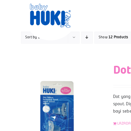
Skip
to
content
Sort by
Date
Show
12 Products
Dot
Dot yang 
spout. Di
bayi sebe
LAZADA