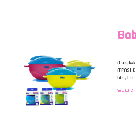
Bab
Mangkok 
MPASI. Da
biru, bir
LAZADA