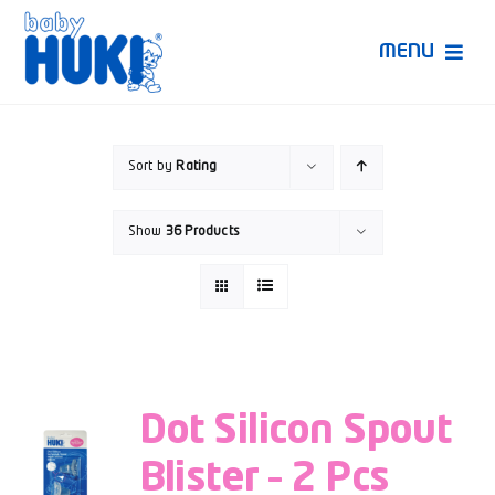
Skip
to
MENU
content
Produk Huki
Sort by
Rating
Ruang Bunda Pintar
Show
36 Products
Bincang Ahli
Video
Dot Silicon Spout
Blister – 2 Pcs