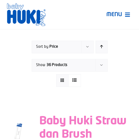
Skip
to
MENU
content
Produk Huki
Sort by
Price
Ruang Bunda Pintar
Show
36 Products
Bincang Ahli
Video
Baby Huki Straw
dan Brush