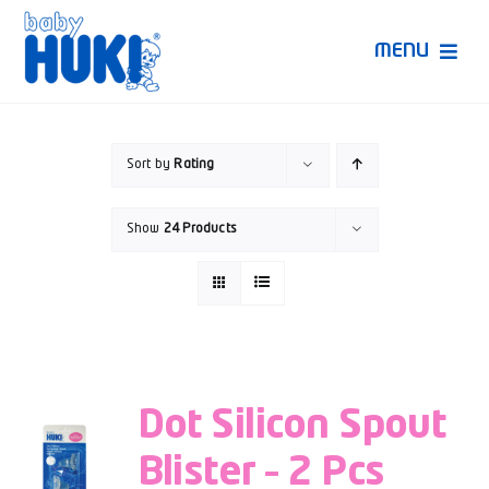
Skip
to
MENU
content
Produk Huki
Sort by
Rating
Ruang Bunda Pintar
Show
24 Products
Bincang Ahli
Video
Dot Silicon Spout
Blister – 2 Pcs